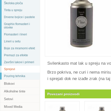
Školska ploča
Tinta u spreju
Drvene bojice i pastele
Graphix flomasteri i
olovke
Flomasteri i lineri
Lineri u setu
Boje za mramorni efekt
Premazi za efekte
Završni lakovi i primeri
Svilenkasto mat lak u spreju na vo
Sprejevi
Brzo pokriva, ne curi i nema miri
Pouring tehnika
i sprejati dok ne izađe zrak (na ta
Blokovi
Alkoholne tinte
Povezani proizvodi
Setovi
Mixed Media