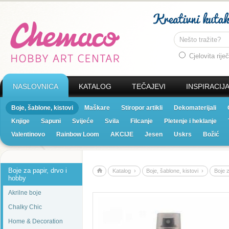
Cjelovita riječ
NASLOVNICA
KATALOG
TEČAJEVI
INSPIRACIJ
Boje, šablone, kistovi
Maškare
Stiropor artikli
Dekomaterijali
Knjige
Sapuni
Svijeće
Svila
Filcanje
Pletenje i heklanje
Valentinovo
Rainbow Loom
AKCIJE
Jesen
Uskrs
Božić
Boje za papir, drvo i
Katalog ›
Boje, šablone, kistovi ›
Boje z
hobby
Akrilne boje
Chalky Chic
Home & Decoration