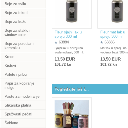
Boje za svilu
Boje za tekstil
Boje za kožu
Boje za staklo i
Fleur sjajni lak u
Fleur mat lak u
window color
spreju 300 ml
spreju 300 ml
63884
63886
Boje za porculan i
keramiku
Sjajni lak u spreju na
Mat lak u spreju na
vodenoj bazi, 300 ml.
vodenoj bazi, 300 m
Krede
13,50 EUR
13,50 EUR
101,72 kn
101,72 kn
Kistovi
Palete i pribor
Papir za kopiranje
indigo
Pogledajte još i…
Paste za modeliranje
Slikarska platna
Spužvasti pečati
Šablone