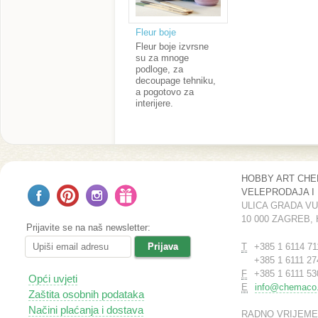
Fleur boje
Fleur boje izvrsne
su za mnoge
podloge, za
decoupage tehniku,
a pogotovo za
interijere.
HOBBY ART CH
VELEPRODAJA I
ULICA GRADA V
10 000 ZAGREB,
Prijavite se na naš newsletter:
T
+385 1 6114 71
+385 1 6111 27
F
+385 1 6111 53
Opći uvjeti
E
info@chemaco.
Zaštita osobnih podataka
Načini plaćanja i dostava
RADNO VRIJEME