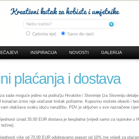
Cjelovita riječ
Samo dio riječi
TEČAJEVI
INSPIRACIJA
NOVOSTI
GALERIJA
ni plaćanja i dostava
 za sada moguće jedino na području Hrvatske i Slovenije (za Sloveniju detalje
U konačan iznos nije uračunat trošak poštarine. Kupovinu možete obaviti i bez 
nje vam olakšava svaku iduću narudžbu. PDV je uključen u sve naznačene cije
ijednosti iznad 35,00 EUR dostava je besplatna (vrijedi samo za isporuke u H
 težine).
ijednosti više od 70,00 EUR odobravamo popust od 10% (ne vrijedi za plaćan