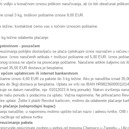
i vidljiv u konačnom iznosu prilikom naručivanja, ali će biti obračunat prilikom
ne iznad 3 kg, troškovi poštarine iznose 9,00 EUR.
 težine, kontaktirat ćemo vas s točnim iznosom poštarine.
 kg težine odaberite plaćanje:
 gotovinom - pouzećem
reuzimanja pošiljke dostavljaču se plaća cjelokupni iznos naznačen u računu u
tave. Iznos naručenih artikala + troškovi poštarine od 5,00 EUR. Iznos poštarin
pnog iznosa ne utječe na povećanje poštarine. Naručene artikle šaljemo isti ili
iznad 35,00 EUR dostava je besplatna.
 općom uplatnicom ili internet bankarstvom
tarine iznosi 4,60 EUR za pakete do 3 kg težine. Ako je narudžba iznad 35,0
keta do 3kg) dostava je besplatna. Uplata se vrši na IBAN HR98236000011014
isuje se datum narudžbe, npr. 01012023 ili broj ponude). Nakon izvršenja nar
ate našu ponudu s podacima za uplatu. Važna napomena: Ne prihvaćamo Rev
ske uplate. Želite li platiti Revolut karticom, molimo da odaberete plaćanje ka
 plaćanje (veleprodajni kupac)
lanja narudžbe, u napomenu molimo upišite točan naziv i adresu tvrtke, OIB i
 razlikuje od adrese tvrtke.
reuzimanje paketa
proizvode preuzimate osobno u jednoj od trgovina Chemaco u Zagrebu – Ulic