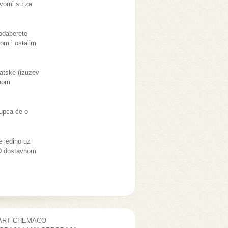
ovorni su za
 odaberete
om i ostalim
vatske (izuzev
bnom
kupca će o
e jedino uz
PD dostavnom
ART CHEMACO