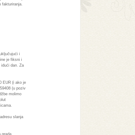
 fakturiranja.
ključujući i
e je fiksni i
 idući dan. Za
0 EUR (i ako je
59408 (u poziv
udžbe molimo
olut
rticama.
 adresu slanja
a grada