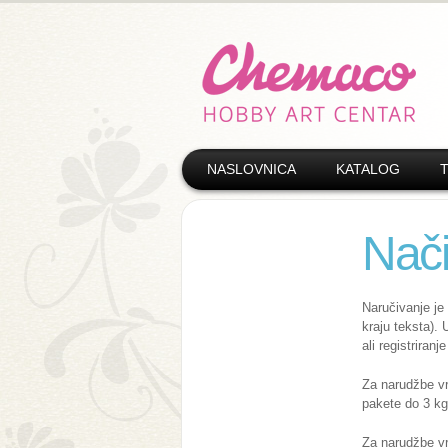
NASLOVNICA
KATALOG
Nači
Naručivanje je
kraju teksta). 
ali registrira
Za narudžbe vr
pakete do 3 kg
Za narudžbe vr