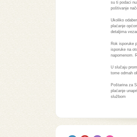
su ti podaci nu
poštivanje nače
Ukoliko odaber
plaćanje općom
detaljima vez
Rok isporuke p
isporuke na ot
napomenom. Ro
U slučaju prom
tome odmah oba
Poštarina za S
plaćanje unapr
službom