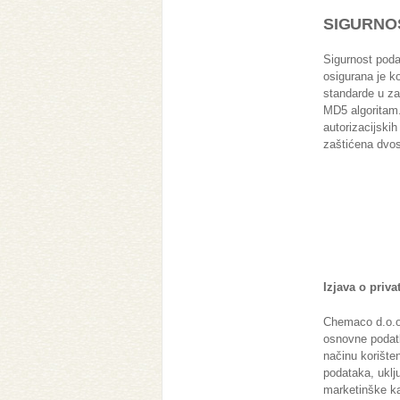
SIGURNO
Sigurnost poda
osigurana je k
standarde u za
MD5 algoritam
autorizacijskih
zaštićena dvost
Izjava o priva
Chemaco d.o.o 
osnovne podatk
načinu korište
podataka, uklju
marketinške ka