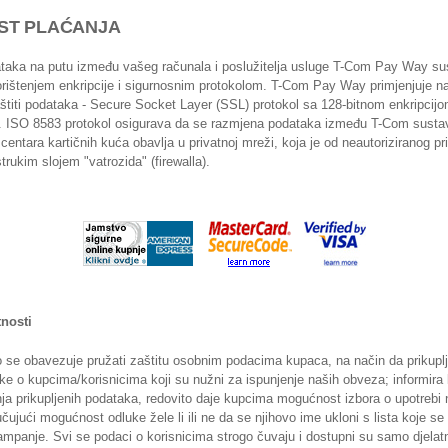
ST PLAĆANJA
taka na putu između vašeg računala i poslužitelja usluge T-Com Pay Way su
orištenjem enkripcije i sigurnosnim protokolom. T-Com Pay Way primjenjuje n
štiti podataka - Secure Socket Layer (SSL) protokol sa 128-bitnom enkripcijo
. ISO 8583 protokol osigurava da se razmjena podataka između T-Com sustav
 centara kartičnih kuća obavlja u privatnoj mreži, koja je od neautoriziranog pr
rukim slojem "vatrozida" (firewalla).
tnosti
se obavezuje pružati zaštitu osobnim podacima kupaca, na način da prikup
e o kupcima/korisnicima koji su nužni za ispunjenje naših obveza; informira
nja prikupljenih podataka, redovito daje kupcima mogućnost izbora o upotrebi 
čujući mogućnost odluke žele li ili ne da se njihovo ime ukloni s lista koje se
mpanje. Svi se podaci o korisnicima strogo čuvaju i dostupni su samo djelat