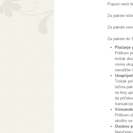
Popust neće bit
Za pakete teži
Za pakete veće
Za pakete do 3
Plaćanje
Prilikom p
trošak dos
visina uku
narudžbe 
Unaprijed
Trošak poš
težina pa
na broj up
da priček
transakcij
Virmansko
Prilikom s
ukoliko se
Osobno p
Naručene 