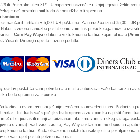
26 ili Petrinjska ulica 31/1. U napomeni naznačite u kojoj trgovini želite preuz
čekajte naš povratni mail kada će narudžba biti spremna.
m karticom
os naručenih artikala + 5,00 EUR poštarine. Za narudžbe iznad 35,00 EUR po
 Nakon izvršene narudžbe poslat ćemo vam link preko kojega možete izvršiti
tranici
T-Com Pay Waya
odaberite vrstu kreditne kartice kojom plaćate
(Amer
, Visa ili Diners)
i upišite tražene podatke.
sustav poslat će vam potvrdu na e-mail o autorizaciji vaše kartice za naved
ljka bude spremna za isporuku.
a kartica u ovom trenutku još nije terećena za navedeni iznos. Podaci su pro
aš trošak. Tek kada vaša pošiljka bude spremna za isporuku naplatit ćemo tra
 (može biti jednak ili manji autoriziranom ako smo vam iz nekog razloga posla
govoru s vama). Radi vaše zaštite, Pay Way sustav nam ne dopušta naplatu
 broj kreditne kartice. Kada otkažemo naplatu transakcije ili ju pošaljemo na 
 će vam opet poslati potvrdu na e-mail.