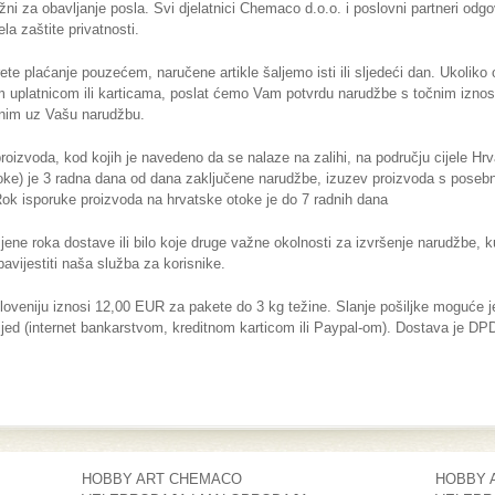
žni za obavljanje posla. Svi djelatnici Chemaco d.o.o. i poslovni partneri odg
la zaštite privatnosti.
ete plaćanje pouzećem, naručene artikle šaljemo isti ili sljedeći dan. Ukoliko
 uplatnicom ili karticama, poslat ćemo Vam potvrdu narudžbe s točnim iznos
anim uz Vašu narudžbu.
roizvoda, kod kojih je navedeno da se nalaze na zalihi, na području cijele Hr
oke) je 3 radna dana od dana zaključene narudžbe, izuzev proizvoda s pose
k isporuke proizvoda na hrvatske otoke je do 7 radnih dana
jene roka dostave ili bilo koje druge važne okolnosti za izvršenje narudžbe, 
vijestiti naša služba za korisnike.
loveniju iznosi 12,00 EUR za pakete do 3 kg težine. Slanje pošiljke moguće j
ijed (internet bankarstvom, kreditnom karticom ili Paypal-om). Dostava je D
HOBBY ART CHEMACO
HOBBY 