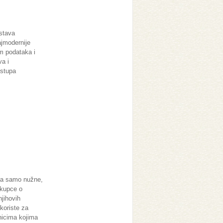
stava
ajmodernije
m podataka i
a i
istupa
lja samo nužne,
 kupce o
njihovih
 koriste za
nicima kojima