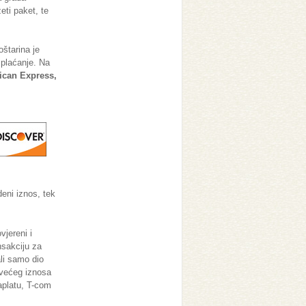
eti paket, te
štarina je
 plaćanje. Na
ican Express,
eni iznos, tek
vjereni i
nsakciju za
li samo dio
 većeg iznosa
naplatu, T-com