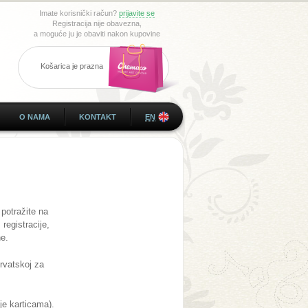
Imate korisnički račun?
prijavite se
Registracija nije obavezna,
a moguće ju je obaviti nakon kupovine
Košarica je prazna
O NAMA
KONTAKT
EN
 potražite na
registracije,
ne.
rvatskoj za
je karticama).