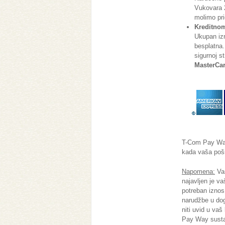
Vukovara 2
molimo pri
Kreditno
Ukupan izn
besplatna.
sigurnoj s
MasterCard
T-Com Pay Way 
kada vaša poši
Napomena:
Vaš
najavljen je v
potreban iznos
narudžbe u do
niti uvid u vaš
Pay Way sustav