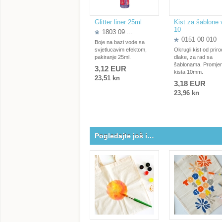
Glitter liner 25ml
Kist za šablone 
10
1803 09 ...
0151 00 010
Boje na bazi vode sa
svjetlucavim efektom,
Okrugli kist od prir
pakiranje 25ml.
dlake, za rad sa
šablonama. Promjer
3,12 EUR
kista 10mm.
23,51 kn
3,18 EUR
23,96 kn
Pogledajte još i…