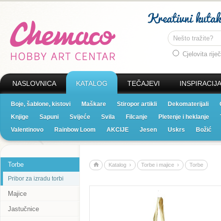
Cjelovita riječ
NASLOVNICA
KATALOG
TEČAJEVI
INSPIRACIJ
Boje, šablone, kistovi
Maškare
Stiropor artikli
Dekomaterijali
Knjige
Sapuni
Svijeće
Svila
Filcanje
Pletenje i heklanje
Valentinovo
Rainbow Loom
AKCIJE
Jesen
Uskrs
Božić
Torbe
Katalog ›
Torbe i majice ›
Torbe
Pribor za izradu torbi
Majice
Jastučnice