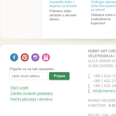
Aquarelle efekt s
Oslikajte platne
bojama za tkanine
torbu flomasteri
za tekstil
Platnenu torbu
Unikatna torba z
ukrasite u akvarel
svakodnevnu
tehnici.
kupovinu!
HOBBY ART CH
VELEPRODAJA I
ULICA GRADA V
10 000 ZAGREB,
Prijavite se na naš newsletter:
T
+385 1 6114 71
+385 1 6111 27
F
+385 1 6111 53
Opći uvjeti
E
info@chemaco.
Zaštita osobnih podataka
Načini plaćanja i dostava
RADNO VRIJEME
SUBOTOM:
8-15
NEDJELJOM I P