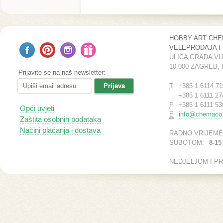
HOBBY ART CH
VELEPRODAJA I
ULICA GRADA V
10 000 ZAGREB,
Prijavite se na naš newsletter:
T
+385 1 6114 71
+385 1 6111 27
F
+385 1 6111 53
Opći uvjeti
E
info@chemaco.
Zaštita osobnih podataka
Načini plaćanja i dostava
RADNO VRIJEME
SUBOTOM:
8-15
NEDJELJOM I P