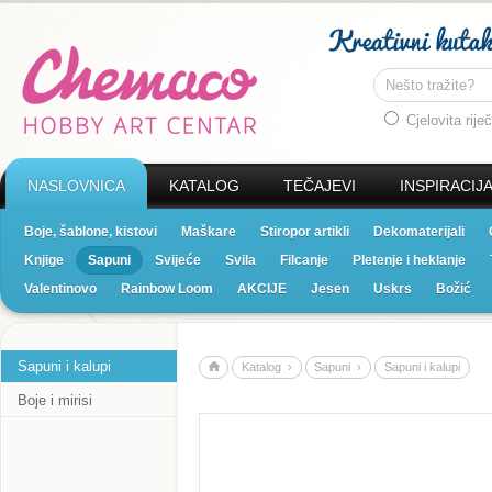
Cjelovita riječ
NASLOVNICA
KATALOG
TEČAJEVI
INSPIRACIJ
Boje, šablone, kistovi
Maškare
Stiropor artikli
Dekomaterijali
Knjige
Sapuni
Svijeće
Svila
Filcanje
Pletenje i heklanje
Valentinovo
Rainbow Loom
AKCIJE
Jesen
Uskrs
Božić
Sapuni i kalupi
Katalog ›
Sapuni ›
Sapuni i kalupi
Boje i mirisi