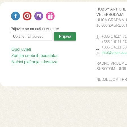
HOBBY ART CH
VELEPRODAJA I
ULICA GRADA V
10 000 ZAGREB,
Prijavite se na naš newsletter:
T
+385 1 6114 71
+385 1 6111 27
F
+385 1 6111 53
Opći uvjeti
E
info@chemaco.
Zaštita osobnih podataka
Načini plaćanja i dostava
RADNO VRIJEME
SUBOTOM:
8-15
NEDJELJOM I P