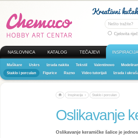
Cjelovita riječ
NASLOVNICA
KATALOG
TEČAJEVI
INSPIRACIJ
Maškare
Uskrs
Izrada nakita
Tekstil
Valentinovo
Modeliran
Staklo i porculan
Figurice
Razno
Video tutorijali
Izrada i ukraš
Inspiracija ›
Staklo i porculan
Oslikavanje k
Oslikavanje keramičke šalice je jednos