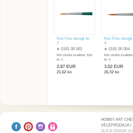
Kist Fino okrugli br.
Kist Fino okrugli 
2
4
0191 00 002
0191 00 004
Kist visoke kvalitete. Kist
Kist visoke kvalitete
br. 2.
br. 4.
2,87 EUR
3,52 EUR
21,62 kn
26,52 kn
HOBBY ART CH
VELEPRODAJA I
ULICA GRADA V