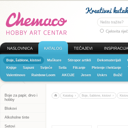
Cjelovita riječ
NASLOVNICA
KATALOG
TEČAJEVI
INSPIRACIJ
Boje, šablone, kistovi
Maškare
Stiropor artikli
Dekomaterijali
Knjige
Sapuni
Svijeće
Svila
Filcanje
Pletenje i heklanje
Valentinovo
Rainbow Loom
AKCIJE
Jesen
Uskrs
Božić
Boje za papir, drvo i
Katalog ›
Boje, šablone, kistovi ›
Kistov
hobby
Blokovi
Alkoholne tinte
Setovi