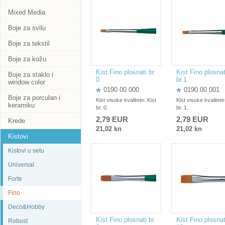
Mixed Media
Boje za svilu
Boje za tekstil
Boje za kožu
Kist Fino plosnati br.
Kist Fino plosnat
Boje za staklo i
0
br.1
window color
0190 00 000
0190 00 001
Boje za porculan i
Kist visoke kvalitete. Kist
Kist visoke kvalitete
keramiku
br. 0.
br. 1.
2,79 EUR
2,79 EUR
Krede
21,02 kn
21,02 kn
Kistovi
Kistovi u setu
Universal
Forte
Fino
Deco&Hobby
Kist Fino plosnati br.
Kist Fino plosnat
Robust