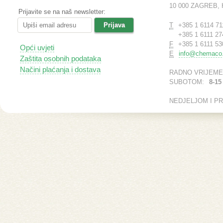
10 000 ZAGREB,
Prijavite se na naš newsletter:
T
+385 1 6114 71
+385 1 6111 27
F
+385 1 6111 53
Opći uvjeti
E
info@chemaco.
Zaštita osobnih podataka
Načini plaćanja i dostava
RADNO VRIJEME
SUBOTOM:
8-15
NEDJELJOM I P