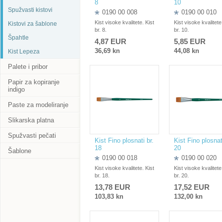
8
10
Spužvasti kistovi
0190 00 008
0190 00 010
Kist visoke kvalitete. Kist
Kist visoke kvalitete
Kistovi za šablone
br. 8.
br. 10.
Špahtle
4,87 EUR
5,85 EUR
36,69 kn
44,08 kn
Kist Lepeza
Palete i pribor
Papir za kopiranje
indigo
Paste za modeliranje
Slikarska platna
Spužvasti pečati
Kist Fino plosnati br.
Kist Fino plosnat
18
20
Šablone
0190 00 018
0190 00 020
Kist visoke kvalitete. Kist
Kist visoke kvalitete
br. 18.
br. 20.
13,78 EUR
17,52 EUR
103,83 kn
132,00 kn